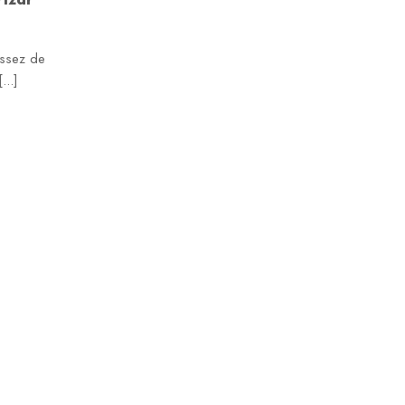
assez de
...]