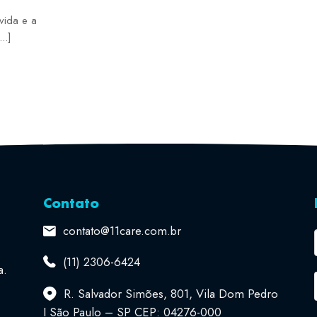
vida e a
..]
Contato
contato@11care.com.br
(11) 2306-6424
a.
R. Salvador Simões, 801, Vila Dom Pedro
I São Paulo – SP CEP: 04276-000